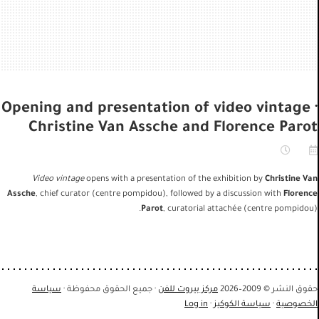
Skip
to
main
content
Opening and presentation of video vintage ·
Christine Van Assche and Florence Parot
Video vintage
opens with a presentation of the exhibition by
Christine Van
Assche
, chief curator (centre pompidou), followed by a discussion with
Florence
Parot
, curatorial attachée (centre pompidou).
حقوق النشر © 2009–2026
مركز بيروت للفن
· جميع الحقوق محفوظة ·
سياسة
الخصوصية
·
سياسة الكوكيز
·
Log in