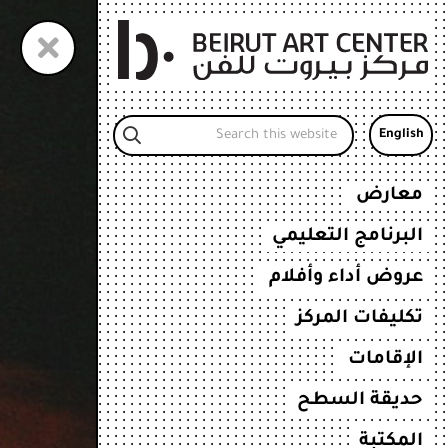
Skip
to
main
content
Search
English
this
website
معارض
البرنامج التعليمي
عروض أداء وأفلام
تكليفات المركز
الإقامات
حديقة السطح
المكتبة