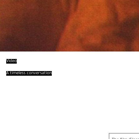
Video
A timeless conversation