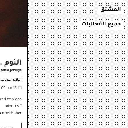
المشتق
جميع الفعاليات
النوم .
Lamia Joreige
أفلام
عروض أ
·
:00 pm
15 March, 2024
rred to video
7 minutes
harbel Haber